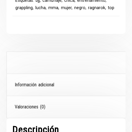
Etiquetas:
bjj
,
camuflaje
,
chica
,
entrenamiento
,
grappling
,
lucha
,
mma
,
mujer
,
negro
,
ragnarok
,
top
Descripción
Información adicional
Valoraciones (0)
Descripción