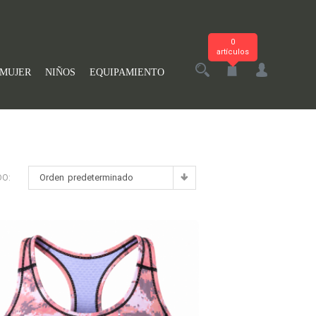
0
artículos
MUJER
NIÑOS
EQUIPAMIENTO
Orden predeterminado
DO: