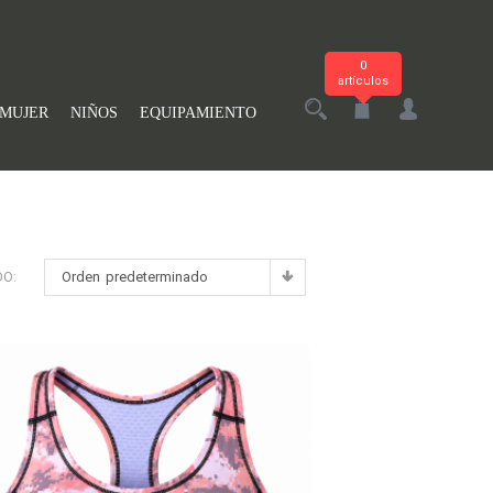
0
artículos
MUJER
NIÑOS
EQUIPAMIENTO
Orden predeterminado
DO: