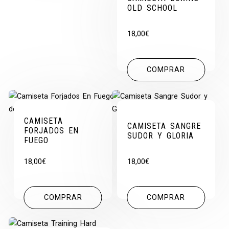
OLD SCHOOL
18,00
€
COMPRAR
CAMISETA
CAMISETA SANGRE
FORJADOS EN
SUDOR Y GLORIA
FUEGO
18,00
€
18,00
€
COMPRAR
COMPRAR