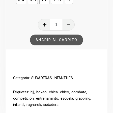
SUDADERA
INFANTIL
RAGNAROK
AÑADIR AL CARRITO
cantidad
Categoría:
SUDADERAS INFANTILES
Etiquetas:
bjj
,
boxeo
,
chica
,
chico
,
combate
,
competición
,
entrenaminto
,
escuela
,
grappling
,
infantil
,
ragnarok
,
sudadera