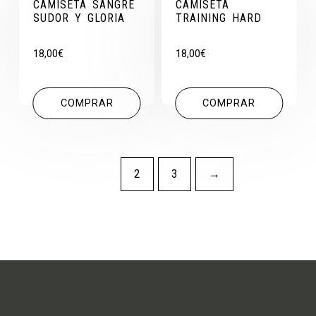
CAMISETA SANGRE
CAMISETA
SUDOR Y GLORIA
TRAINING HARD
18,00
€
18,00
€
COMPRAR
COMPRAR
1
2
3
→