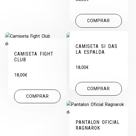
COMPRAR
CAMISETA SI DAS
LA ESPALDA
CAMISETA FIGHT
CLUB
18,00
€
18,00
€
COMPRAR
COMPRAR
PANTALON OFICIAL
RAGNAROK