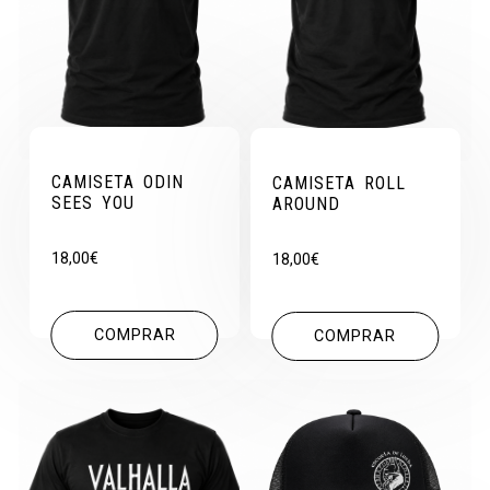
CAMISETA ODIN
CAMISETA ROLL
SEES YOU
AROUND
18,00
€
18,00
€
COMPRAR
COMPRAR