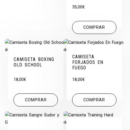
35,00
€
COMPRAR
CAMISETA
CAMISETA BOXING
FORJADOS EN
OLD SCHOOL
FUEGO
18,00
€
18,00
€
COMPRAR
COMPRAR