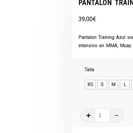
PANTALON TRAI
39,00
€
Pantalon Training Azul so
intensivo en MMA, Muay T
Talla
XS
S
M
L
PANTALON
TRAINING
AZUL