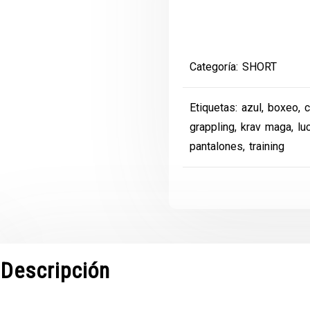
cantidad
Categoría:
SHORT
Etiquetas:
azul
,
boxeo
,
c
grappling
,
krav maga
,
lu
pantalones
,
training
Descripción