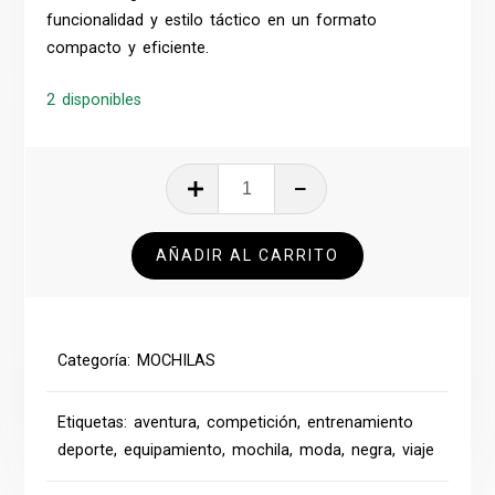
funcionalidad y estilo táctico en un formato
compacto y eficiente.
2 disponibles
MOCHILA
NEGRA
25
AÑADIR AL CARRITO
LITROS
cantidad
Categoría:
MOCHILAS
Etiquetas:
aventura
,
competición
,
entrenamiento
deporte
,
equipamiento
,
mochila
,
moda
,
negra
,
viaje