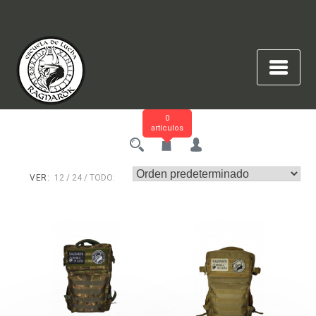
Saltar
al
contenido
0
artículos
VER:
12
24
TODO: