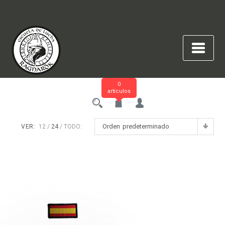
Saltar
al
contenido
0
artículos
Orden predeterminado
VER:
12
24
TODO: