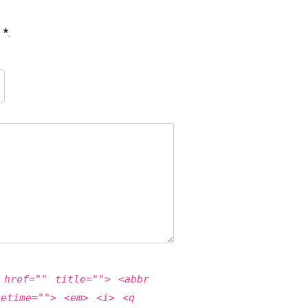
 *.
 href="" title=""> <abbr
tetime=""> <em> <i> <q