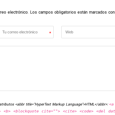
rreo electrónico. Los campos obligatorios están marcados con
*
<a
y atributos <abbr title="HyperText Markup Language">HTML</abbr>:
> <b> <blockquote cite=""> <cite> <code> <del da