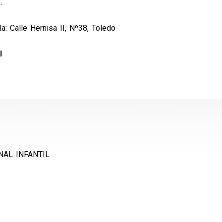
.
a: Calle Hernisa II, Nº38,
Toledo
I
AL INFANTIL