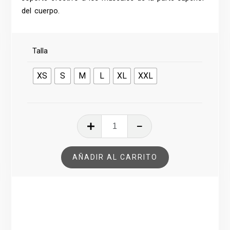
del cuerpo.
Talla
XS
S
M
L
XL
XXL
RASHGUARD
RAGNAROK
PIEL
AÑADIR AL CARRITO
DE
OSO
cantidad