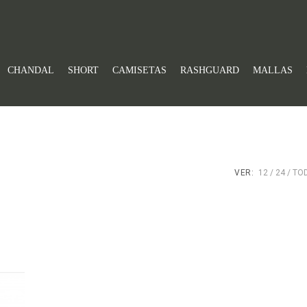
CHANDAL
SHORT
CAMISETAS
RASHGUARD
MALLAS
VER:
12
24
TO