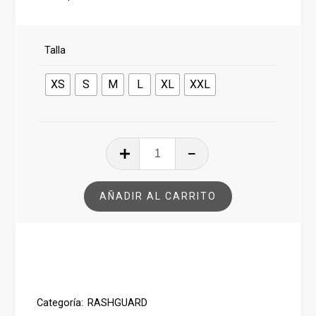
Talla
XS
S
M
L
XL
XXL
RASHGUARD
RAGNAROK
ROJO
AÑADIR AL CARRITO
cantidad
Categoría:
RASHGUARD