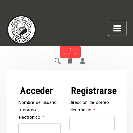
Saltar
al
contenido
0
artículos
Acceder
Registrarse
Nombre de usuario
Dirección de correo
Obligatorio
o correo
electrónico
*
Obligatorio
electrónico
*