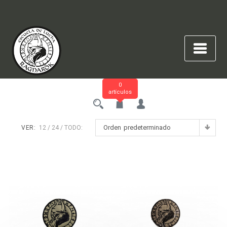
Saltar
al
contenido
0
artículos
Orden predeterminado
VER:
12
24
TODO: