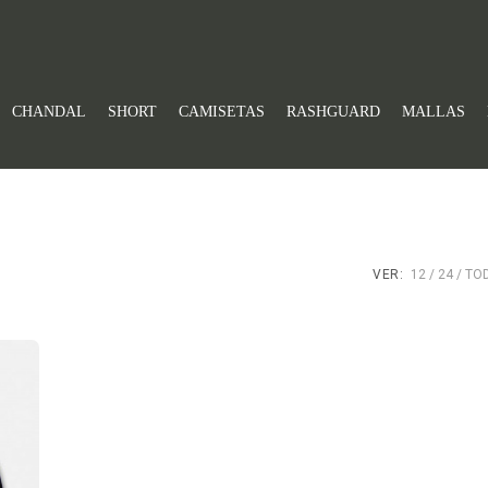
CHANDAL
SHORT
CAMISETAS
RASHGUARD
MALLAS
VER:
12
24
TO