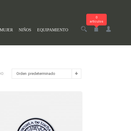
0
artículos
MUJER
NIÑOS
EQUIPAMIENTO
Orden predeterminado
DO: